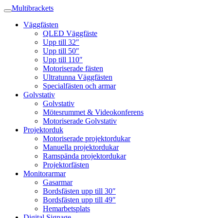
Multibrackets
Väggfästen
QLED Väggfäste
Upp till 32″
Upp till 50″
Upp till 110″
Motoriserade fästen
Ultratunna Väggfästen
Specialfästen och armar
Golvstativ
Golvstativ
Mötesrummet & Videokonferens
Motoriserade Golvstativ
Projektorduk
Motoriserade projektordukar
Manuella projektordukar
Ramspända projektordukar
Projektorfästen
Monitorarmar
Gasarmar
Bordsfästen upp till 30″
Bordsfästen upp till 49″
Hemarbetsplats
Digital Signage