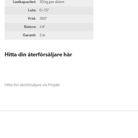
Lastkapacitet:
30 kg per skärm
Luta:
0~15°
Vrid:
360°
Rotera:
±4°
Garanti:
5 år
Hitta din återförsäljare här
Hitta fler återförsäljare via Prisjakt