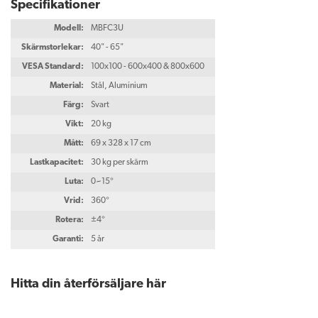
Specifikationer
Modell:
MBFC3U
Skärmstorlekar:
40" - 65"
VESA Standard:
100x100 - 600x400 & 800x600
Material:
Stål, Aluminium
Färg:
Svart
Vikt:
20 kg
Mått:
69 x 328 x 17 cm
Lastkapacitet:
30 kg per skärm
Luta:
0~15°
Vrid:
360°
Rotera:
±4°
Garanti:
5 år
Hitta din återförsäljare här