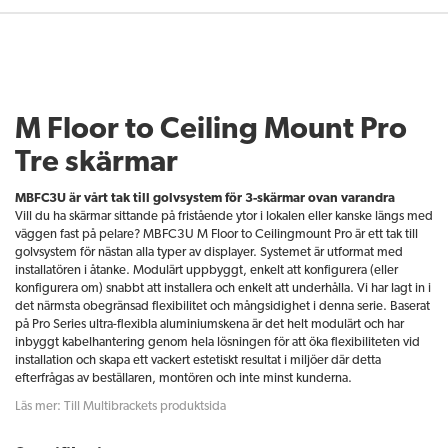
M Floor to Ceiling Mount Pro
Tre skärmar
MBFC3U är vårt tak till golvsystem för 3-skärmar ovan varandra
Vill du ha skärmar sittande på fristående ytor i lokalen eller kanske längs med
väggen fast på pelare? MBFC3U M Floor to Ceilingmount Pro är ett tak till
golvsystem för nästan alla typer av displayer. Systemet är utformat med
installatören i åtanke. Modulärt uppbyggt, enkelt att konfigurera (eller
konfigurera om) snabbt att installera och enkelt att underhålla. Vi har lagt in i
det närmsta obegränsad flexibilitet och mångsidighet i denna serie. Baserat
på Pro Series ultra-flexibla aluminiumskena är det helt modulärt och har
inbyggt kabelhantering genom hela lösningen för att öka flexibiliteten vid
installation och skapa ett vackert estetiskt resultat i miljöer där detta
efterfrågas av beställaren, montören och inte minst kunderna.
Läs mer: Till Multibrackets produktsida