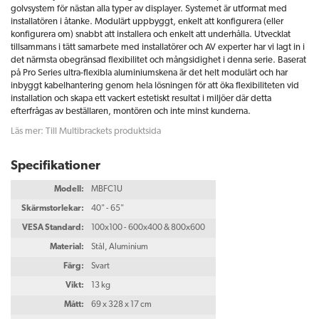
golvsystem för nästan alla typer av displayer. Systemet är utformat med
installatören i åtanke. Modulärt uppbyggt, enkelt att konfigurera (eller
konfigurera om) snabbt att installera och enkelt att underhålla. Utvecklat
tillsammans i tätt samarbete med installatörer och AV experter har vi lagt in i
det närmsta obegränsad flexibilitet och mångsidighet i denna serie. Baserat
på Pro Series ultra-flexibla aluminiumskena är det helt modulärt och har
inbyggt kabelhantering genom hela lösningen för att öka flexibiliteten vid
installation och skapa ett vackert estetiskt resultat i miljöer där detta
efterfrågas av beställaren, montören och inte minst kunderna.
Läs mer: Till Multibrackets produktsida
Specifikationer
Modell:
MBFC1U
Skärmstorlekar:
40" - 65"
VESA Standard:
100x100 - 600x400 & 800x600
Material:
Stål, Aluminium
Färg:
Svart
Vikt:
13 kg
Mått:
69 x 328 x 17 cm