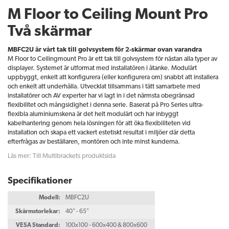
M Floor to Ceiling Mount Pro
Två skärmar
MBFC2U är vårt tak till golvsystem för 2-skärmar ovan varandra
M Floor to Ceilingmount Pro är ett tak till golvsystem för nästan alla typer av
displayer. Systemet är utformat med installatören i åtanke. Modulärt
uppbyggt, enkelt att konfigurera (eller konfigurera om) snabbt att installera
och enkelt att underhålla. Utvecklat tillsammans i tätt samarbete med
installatörer och AV experter har vi lagt in i det närmsta obegränsad
flexibilitet och mångsidighet i denna serie. Baserat på Pro Series ultra-
flexibla aluminiumskena är det helt modulärt och har inbyggt
kabelhantering genom hela lösningen för att öka flexibiliteten vid
installation och skapa ett vackert estetiskt resultat i miljöer där detta
efterfrågas av beställaren, montören och inte minst kunderna.
Läs mer: Till Multibrackets produktsida
Specifikationer
Modell:
MBFC2U
Skärmstorlekar:
40" - 65"
VESA Standard:
100x100 - 600x400 & 800x600