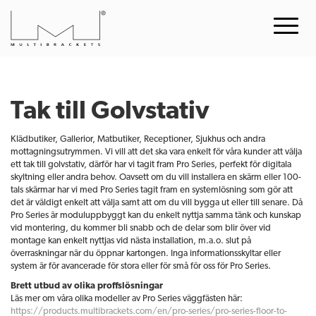
Tak till Golvstativ
Klädbutiker, Gallerior, Matbutiker, Receptioner, Sjukhus och andra
mottagningsutrymmen. Vi vill att det ska vara enkelt för våra kunder att välja
ett tak till golvstativ, därför har vi tagit fram Pro Series, perfekt för digitala
skyltning eller andra behov. Oavsett om du vill installera en skärm eller 100-
tals skärmar har vi med Pro Series tagit fram en systemlösning som gör att
det är väldigt enkelt att välja samt att om du vill bygga ut eller till senare. Då
Pro Series är moduluppbyggt kan du enkelt nyttja samma tänk och kunskap
vid montering, du kommer bli snabb och de delar som blir över vid
montage kan enkelt nyttjas vid nästa installation, m.a.o. slut på
överraskningar när du öppnar kartongen. Inga informationsskyltar eller
system är för avancerade för stora eller för små för oss för Pro Series.
Brett utbud av olika proffslösningar
Läs mer om våra olika modeller av Pro Series väggfästen här:
https://products.multibrackets.com/en/pro-series/pro-series-floor-to-