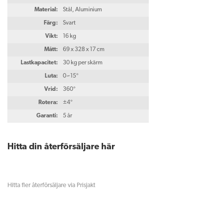
Material:
Stål, Aluminium
Färg:
Svart
Vikt:
16 kg
Mått:
69 x 328 x 17 cm
Lastkapacitet:
30 kg per skärm
Luta:
0~15°
Vrid:
360°
Rotera:
±4°
Garanti:
5 år
Hitta din återförsäljare här
Hitta fler återförsäljare via Prisjakt