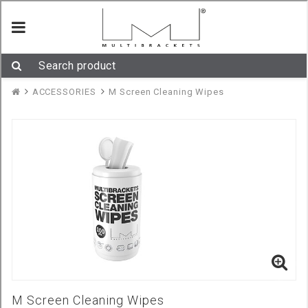
M Screen Cleaner –
rengör proffesionellt
Multibrackets a Antistatiska Skärm rengöring. M Screen Cleaning Wipes är
våtservetter med specifik blandning för att kvalitativt rengöra Bildskärmar,
LCD, plasma, CRT-bildskärmar samt TV-apparater.
Dessa våtservetter hindrar även skärm ytan från att bygga upp statisk
elektricitet.
© 2026 Mulibrackets Europe AB