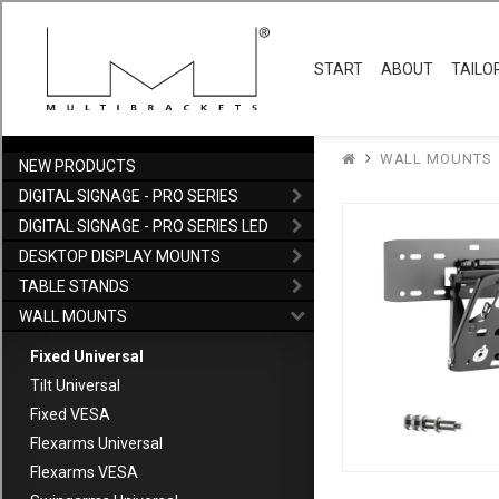
M QLED Wallmount S
Vårt nya M QLED Wallmount 7/8/9 Large är utformad för att pas
Förbättra din QLED-installation med den lätta att installera M
© 2026 Mulibrackets Europe AB