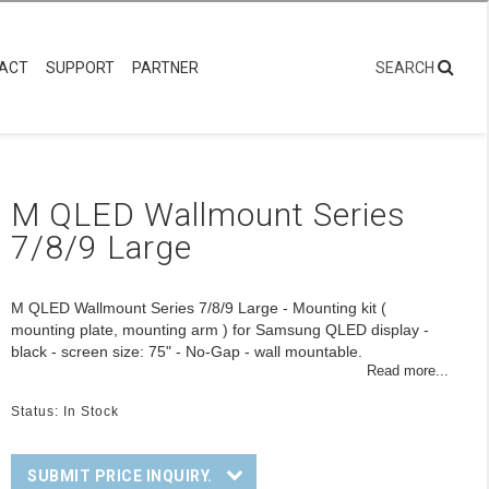
rduk
Monitorarmar
Digital Signage
Digital Signage: Pro Series
ra millimeter från väggen.