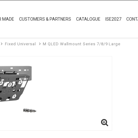
Väggfästen
Golvstativ
Projekto
eries 7/8/9 Large
sa perfekt till de nya ultra-tunna QLED TVs från Samsung*
 QLED Wallmount 7/8/9. Installeras blixtsnabbt, gör att din QLED hänger snyggt ba