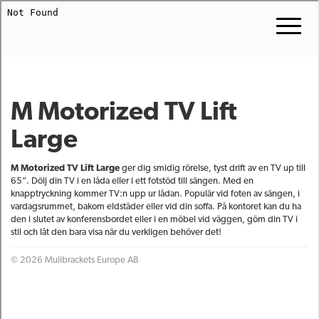
M Motorized TV Lift
Large
M Motorized TV Lift Large
ger dig smidig rörelse, tyst drift av en TV up till
65”. Dölj din TV i en låda eller i ett fotstöd till sängen. Med en
knapptryckning kommer TV:n upp ur lådan. Populär vid foten av sängen, i
vardagsrummet, bakom eldstäder eller vid din soffa. På kontoret kan du ha
den i slutet av konferensbordet eller i en möbel vid väggen, göm din TV i
stil och låt den bara visa när du verkligen behöver det!
© 2026 Mulibrackets Europe AB