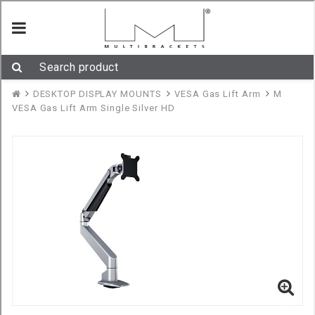
Gaslift Arm Single HD
M VESA Gaslift Arm HD
är tvådelad monitorarm för din bildskärm, HD
modellen klarar även större och tyngre skärmar. Gaslift Arm HD är framtagen
i flygplans aluminium och nyttjar en gasdriven upphängnings teknik
framtagen i Tyskland.
Detta gör att skärmen ”flyter” och kan flyttas upp/ner/in/ ut med noll
ansträngning. Ergonomiskt, enkelt och mycket användbart. Borde finnas på
varje skrivbord.
Stödjer VESA standard 75 x 75 och 100 x 100 och skärmar med en vikt
mellan 9 kg och 21 kg.
Fungerar perfekt för Windows pekskärmsläge och skärmar då den enkelt
kan tiltas pekskärmsläge.
© 2026 Mulibrackets Europe AB