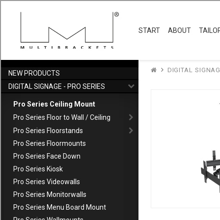
M Ceiling Mount Pro T
Multibrackets Pro Series M Takstativ MBC3U är vårt innovativa 3-si
och syns ej. En mängd tillbehör finns tillgängliga och produkte
© 2026 Mulibrackets Europe AB