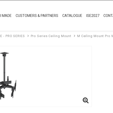
Väggfästen
Golvstativ
Projekto
re skärmar i cirkel
diga takstativ, redo att installeras. Alla tillbehör ingår samt monteras enkelt samt l
n kan konfigureras om i efterhand om behovet skulle förändras. Klarar större skärma