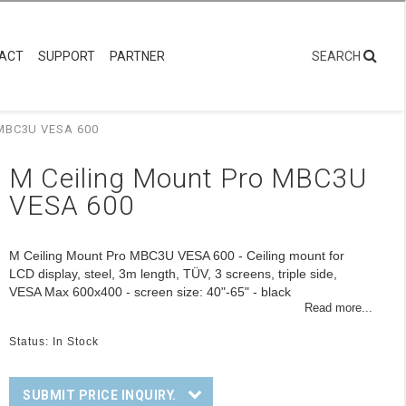
rduk
Monitorarmar
Digital Signage
Digital Signage: Pro Series
evererar en stabil och flexibel installation. Kablage dras i rören
r upp till 65”.