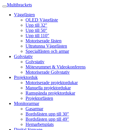
Multibrackets
Väggfästen
QLED Väggfäste
Upp till 32″
Upp till 50″
Upp till 110″
Motoriserade fästen
Ultratunna Väggfästen
Specialfästen och armar
Golvstativ
Golvstativ
Mötesrummet & Videokonferens
Motoriserade Golvstativ
Projektorduk
Motoriserade projektordukar
Manuella projektordukar
Ramspända projektordukar
Projektorfästen
Monitorarmar
Gasarmar
Bordsfästen upp till 30″
Bordsfästen upp till 49″
Hemarbetsplats
Digital Signage