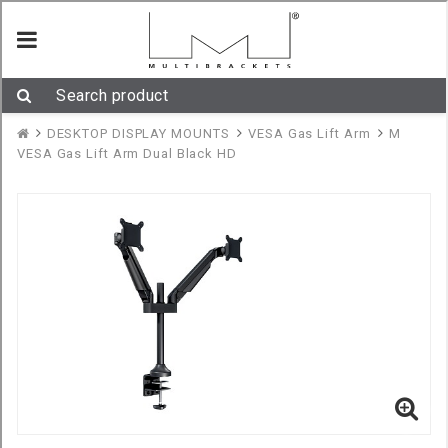
Gaslift Arm Dual HD
M VESA Gaslift Arm Dual HD
är monitorarmen för dig med två
bildskärmar! Nya Dual HD klarar dubbla skärmar tunga skrämar upp till hela
21kg styck. M VESA Gaslift Arm Dual HD är framtagen i flygplans aluminium
och nyttjar en gasdriven upphängnings teknik framtagen i Tyskland.
Detta gör att skärmarna ”flyter” och kan flyttas upp/ner/in/ ut med noll
ansträngning. Ergonomiskt, enkelt och mycket användbart. Se videon!
Stödjer VESA standard 75 x 75, 100 x 100, skärmar med en vikt mellan 9
kg och 21 kg.
Fungerar perfekt för Windows pekskärmsläge och skärmar då den enkelt
kan tiltas pekskärmsläge.
© 2026 Mulibrackets Europe AB